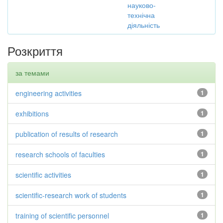
науково-
технічна
діяльність
Розкриття
за темами
engineering activities
1
exhibitions
1
publication of results of research
1
research schools of faculties
1
scientific activities
1
scientific-research work of students
1
training of scientific personnel
1