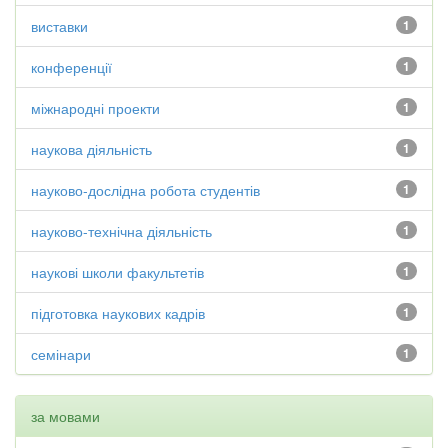
виставки
1
конференції
1
міжнародні проекти
1
наукова діяльність
1
науково-дослідна робота студентів
1
науково-технічна діяльність
1
наукові школи факультетів
1
підготовка наукових кадрів
1
семінари
1
за мовами