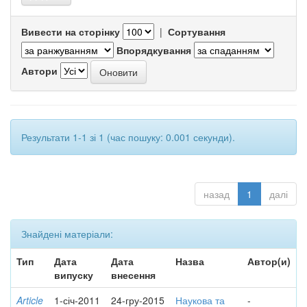
Вивести на сторінку
|
Сортування
Впорядкування
Автори
Результати 1-1 зі 1 (час пошуку: 0.001 секунди).
назад
1
далі
Знайдені матеріали:
Тип
Дата
Дата
Назва
Автор(и)
випуску
внесення
Article
1-січ-2011
24-гру-2015
Наукова та
-