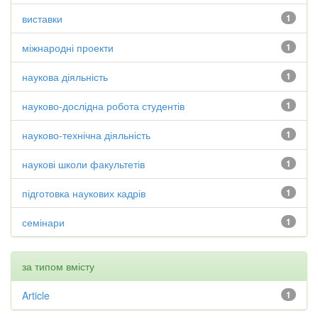
виставки
1
міжнародні проекти
1
наукова діяльність
1
науково-дослідна робота студентів
1
науково-технічна діяльність
1
наукові школи факультетів
1
підготовка наукових кадрів
1
семінари
1
за типом вмісту
Article
1