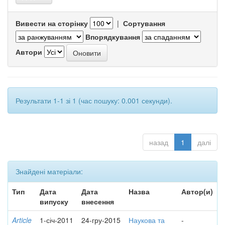
Вивести на сторінку
|
Сортування
Впорядкування
Автори
Результати 1-1 зі 1 (час пошуку: 0.001 секунди).
назад
1
далі
Знайдені матеріали:
Тип
Дата
Дата
Назва
Автор(и)
випуску
внесення
Article
1-січ-2011
24-гру-2015
Наукова та
-