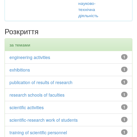
науково-
технічна
діяльність
Розкриття
за темами
engineering activities
1
exhibitions
1
publication of results of research
1
research schools of faculties
1
scientific activities
1
scientific-research work of students
1
training of scientific personnel
1