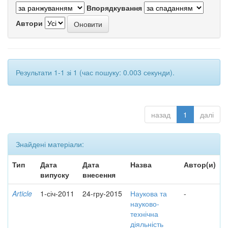
Впорядкування
Автори
Результати 1-1 зі 1 (час пошуку: 0.003 секунди).
назад
1
далі
Знайдені матеріали:
Тип
Дата
Дата
Назва
Автор(и)
випуску
внесення
Article
1-січ-2011
24-гру-2015
Наукова та
-
науково-
технічна
діяльність