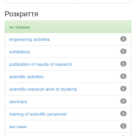
Розкриття
за темами
engineering activities
1
exhibitions
1
publication of results of research
1
scientific activities
1
scientific-research work of students
1
seminars
1
training of scientific personnel
1
виставки
1