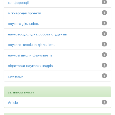
конференції
1
міжнародні проекти
1
наукова діяльність
1
науково-дослідна робота студентів
1
науково-технічна діяльність
1
наукові школи факультетів
1
підготовка наукових кадрів
1
семінари
1
за типом вмісту
Article
1