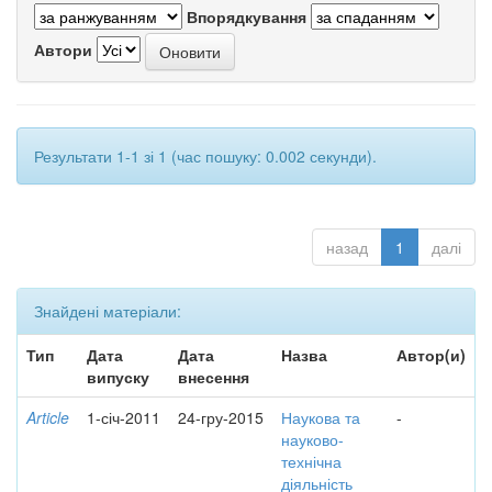
Впорядкування
Автори
Результати 1-1 зі 1 (час пошуку: 0.002 секунди).
назад
1
далі
Знайдені матеріали:
Тип
Дата
Дата
Назва
Автор(и)
випуску
внесення
Article
1-січ-2011
24-гру-2015
Наукова та
-
науково-
технічна
діяльність