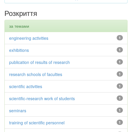
Розкриття
за темами
engineering activities
1
exhibitions
1
publication of results of research
1
research schools of faculties
1
scientific activities
1
scientific-research work of students
1
seminars
1
training of scientific personnel
1