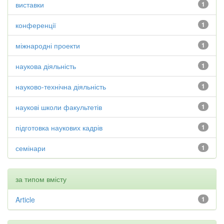
виставки
1
конференції
1
міжнародні проекти
1
наукова діяльність
1
науково-технічна діяльність
1
наукові школи факультетів
1
підготовка наукових кадрів
1
семінари
1
за типом вмісту
Article
1