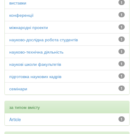
виставки
1
конференції
1
міжнародні проекти
1
науково-дослідна робота студентів
1
науково-технічна діяльність
1
наукові школи факультетів
1
підготовка наукових кадрів
1
семінари
1
за типом вмісту
Article
1