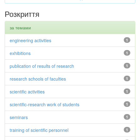
Розкриття
за темами
engineering activities
1
exhibitions
1
publication of results of research
1
research schools of faculties
1
scientific activities
1
scientific-research work of students
1
seminars
1
training of scientific personnel
1