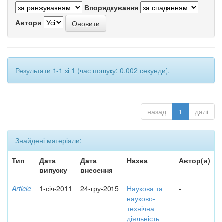
Впорядкування
Автори
Результати 1-1 зі 1 (час пошуку: 0.002 секунди).
назад
1
далі
Знайдені матеріали:
Тип
Дата
Дата
Назва
Автор(и)
випуску
внесення
Article
1-січ-2011
24-гру-2015
Наукова та
-
науково-
технічна
діяльність