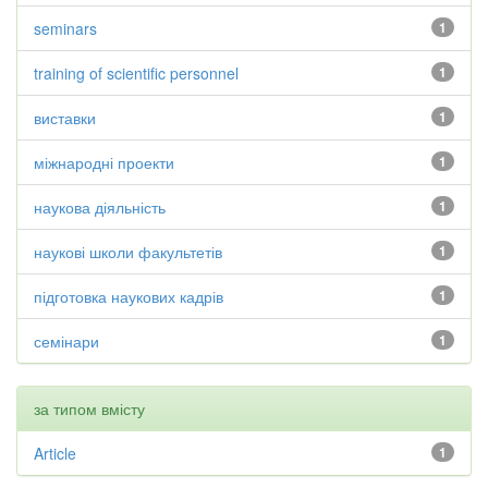
seminars
1
training of scientific personnel
1
виставки
1
міжнародні проекти
1
наукова діяльність
1
наукові школи факультетів
1
підготовка наукових кадрів
1
семінари
1
за типом вмісту
Article
1