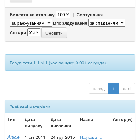
Вивести на сторінку
|
Сортування
Впорядкування
Автори
Результати 1-1 зі 1 (час пошуку: 0.001 секунди).
назад
1
далі
Знайдені матеріали:
Тип
Дата
Дата
Назва
Автор(и)
випуску
внесення
Article
1-січ-2011
24-гру-2015
Наукова та
-