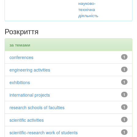
науково-
технічна
діяльність
Розкриття
за темами
conferences
1
engineering activities
1
exhibitions
1
international projects
1
research schools of faculties
1
scientific activities
1
scientific-research work of students
1