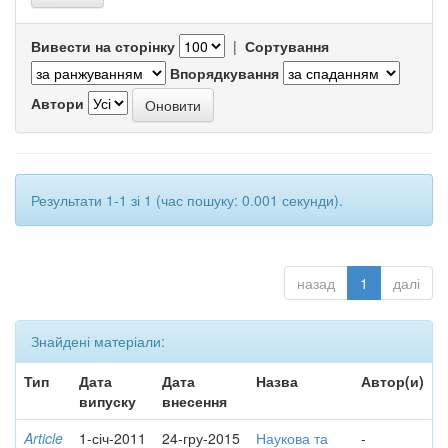
Вивести на сторінку
|
Сортування
Впорядкування
Автори
Результати 1-1 зі 1 (час пошуку: 0.001 секунди).
назад
1
далі
Знайдені матеріали:
Тип
Дата
Дата
Назва
Автор(и)
випуску
внесення
Article
1-січ-2011
24-гру-2015
Наукова та
-