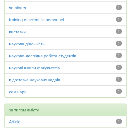
seminars
1
training of scientific personnel
1
виставки
1
наукова діяльність
1
науково-дослідна робота студентів
1
наукові школи факультетів
1
підготовка наукових кадрів
1
семінари
1
за типом вмісту
Article
1