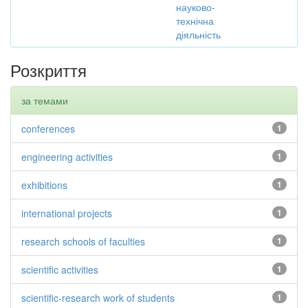
науково-
технічна
діяльність
Розкриття
за темами
conferences
1
engineering activities
1
exhibitions
1
international projects
1
research schools of faculties
1
scientific activities
1
scientific-research work of students
1