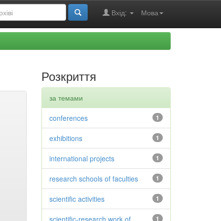
Вхід:
Мова
Розкриття
за темами
conferences
1
exhibitions
1
international projects
1
research schools of faculties
1
scientific activities
1
scientific-research work of
1