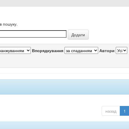
в пошуку.
Впорядкування
Автори
назад
1