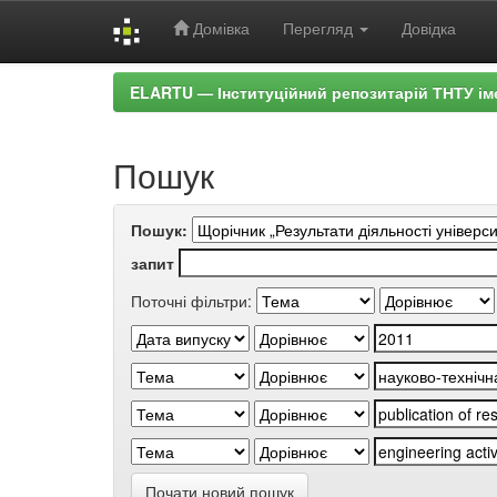
Домівка
Перегляд
Довідка
Skip
ELARTU — Інституційний репозитарій ТНТУ ім
navigation
Пошук
Пошук:
запит
Поточні фільтри:
Почати новий пошук