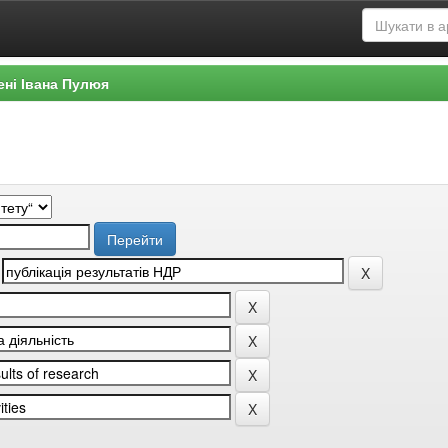
ені Івана Пулюя