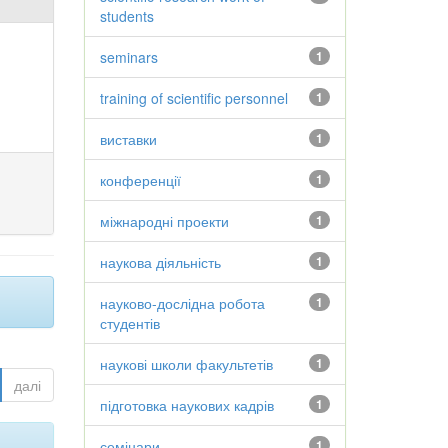
students
seminars
1
training of scientific personnel
1
виставки
1
конференції
1
міжнародні проекти
1
наукова діяльність
1
науково-дослідна робота
1
студентів
наукові школи факультетів
1
далі
підготовка наукових кадрів
1
семінари
1