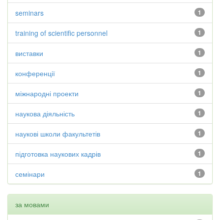
seminars
1
training of scientific personnel
1
виставки
1
конференції
1
міжнародні проекти
1
наукова діяльність
1
наукові школи факультетів
1
підготовка наукових кадрів
1
семінари
1
за мовами