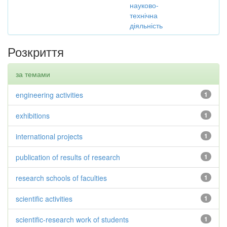
науково-
технічна
діяльність
Розкриття
за темами
engineering activities
1
exhibitions
1
international projects
1
publication of results of research
1
research schools of faculties
1
scientific activities
1
scientific-research work of students
1