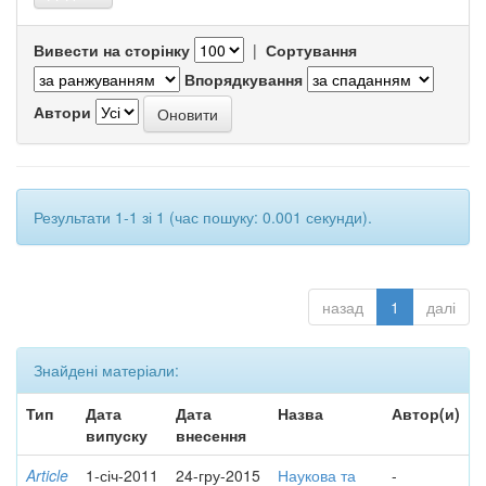
Вивести на сторінку
|
Сортування
Впорядкування
Автори
Результати 1-1 зі 1 (час пошуку: 0.001 секунди).
назад
1
далі
Знайдені матеріали:
Тип
Дата
Дата
Назва
Автор(и)
випуску
внесення
Article
1-січ-2011
24-гру-2015
Наукова та
-