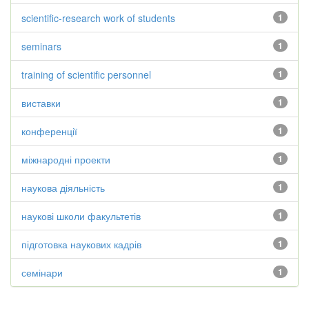
scientific-research work of students
1
seminars
1
training of scientific personnel
1
виставки
1
конференції
1
міжнародні проекти
1
наукова діяльність
1
наукові школи факультетів
1
підготовка наукових кадрів
1
семінари
1