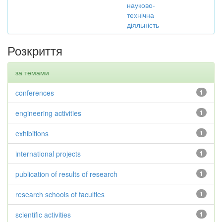
науково-
технічна
діяльність
Розкриття
за темами
conferences
1
engineering activities
1
exhibitions
1
international projects
1
publication of results of research
1
research schools of faculties
1
scientific activities
1