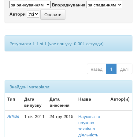
Впорядкування
Автори
Результати 1-1 зі 1 (час пошуку: 0.001 секунди).
назад
1
далі
Знайдені матеріали:
Тип
Дата
Дата
Назва
Автор(и)
випуску
внесення
Article
1-січ-2011
24-гру-2015
Наукова та
-
науково-
технічна
діяльність