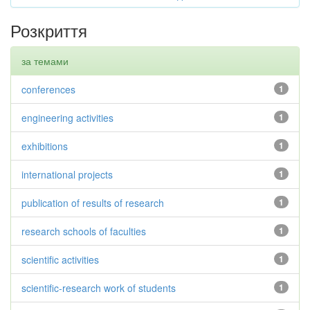
Розкриття
за темами
conferences
1
engineering activities
1
exhibitions
1
international projects
1
publication of results of research
1
research schools of faculties
1
scientific activities
1
scientific-research work of students
1