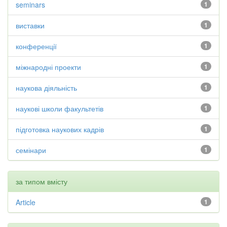
seminars
1
виставки
1
конференції
1
міжнародні проекти
1
наукова діяльність
1
наукові школи факультетів
1
підготовка наукових кадрів
1
семінари
1
за типом вмісту
Article
1