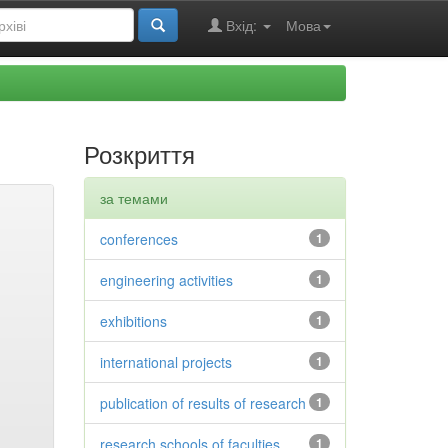
Вхід:
Мова
Розкриття
за темами
conferences
1
engineering activities
1
exhibitions
1
international projects
1
publication of results of research
1
research schools of faculties
1