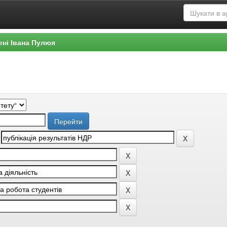
ені Івана Пулюя