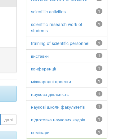
scientific activities
1
scientific-research work of
1
students
training of scientific personnel
1
виставки
1
конференції
1
міжнародні проекти
1
наукова діяльність
1
наукові школи факультетів
1
далі
підготовка наукових кадрів
1
семінари
1