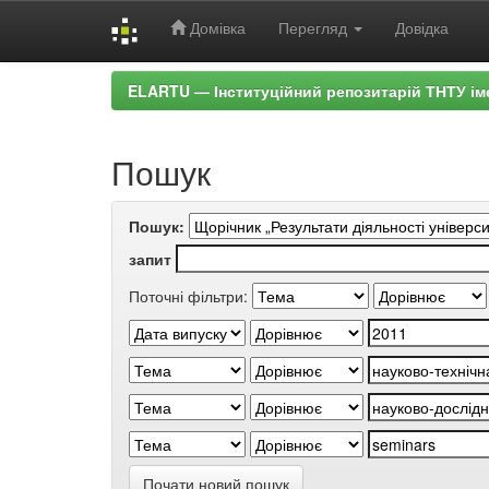
Домівка
Перегляд
Довідка
Skip
ELARTU — Інституційний репозитарій ТНТУ ім
navigation
Пошук
Пошук:
запит
Поточні фільтри:
Почати новий пошук