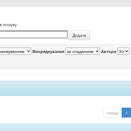
в пошуку.
Впорядкування
Автори
назад
1