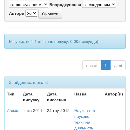
Впорядкування
Автори
Результати 1-1 зі 1 (час пошуку: 0.002 секунди).
назад
1
далі
Знайдені матеріали:
Тип
Дата
Дата
Назва
Автор(и)
випуску
внесення
Article
1-січ-2011
24-гру-2015
Наукова та
-
науково-
технічна
діяльність