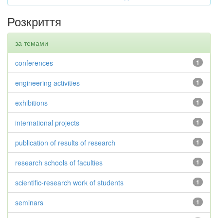
Розкриття
за темами
conferences
1
engineering activities
1
exhibitions
1
international projects
1
publication of results of research
1
research schools of faculties
1
scientific-research work of students
1
seminars
1