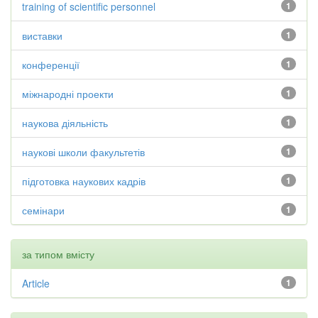
training of scientific personnel
1
виставки
1
конференції
1
міжнародні проекти
1
наукова діяльність
1
наукові школи факультетів
1
підготовка наукових кадрів
1
семінари
1
за типом вмісту
Article
1