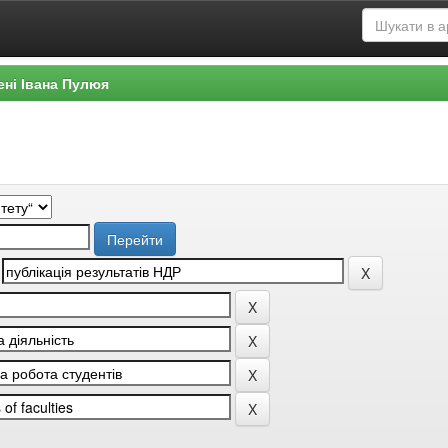
ені Івана Пулюя