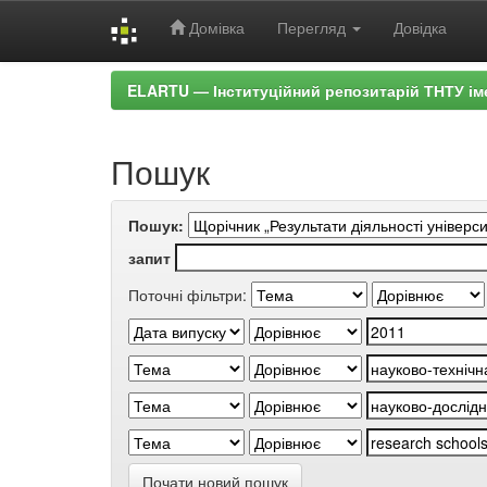
Домівка
Перегляд
Довідка
Skip
ELARTU — Інституційний репозитарій ТНТУ ім
navigation
Пошук
Пошук:
запит
Поточні фільтри:
Почати новий пошук