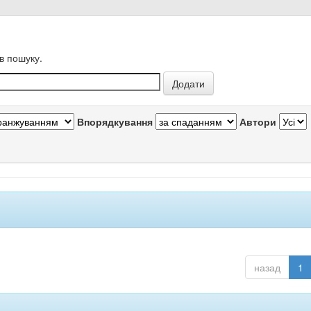
в пошуку.
Впорядкування
Автори
назад
1