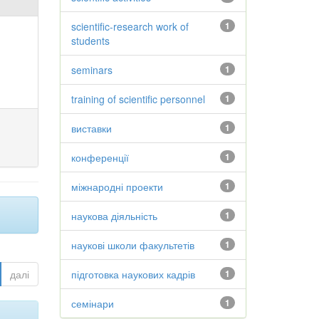
scientific-research work of
1
students
seminars
1
training of scientific personnel
1
виставки
1
конференції
1
міжнародні проекти
1
наукова діяльність
1
наукові школи факультетів
1
далі
підготовка наукових кадрів
1
семінари
1