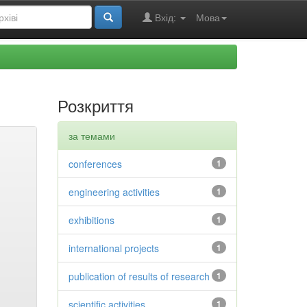
Вхід:
Мова
Розкриття
за темами
conferences
1
engineering activities
1
exhibitions
1
international projects
1
publication of results of research
1
scientific activities
1