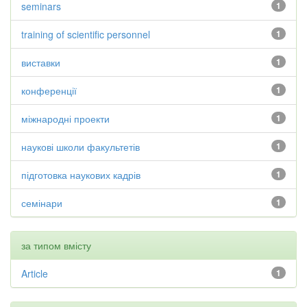
seminars
1
training of scientific personnel
1
виставки
1
конференції
1
міжнародні проекти
1
наукові школи факультетів
1
підготовка наукових кадрів
1
семінари
1
за типом вмісту
Article
1