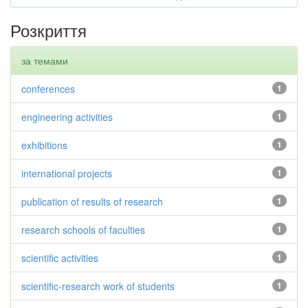
Розкриття
за темами
conferences
1
engineering activities
1
exhibitions
1
international projects
1
publication of results of research
1
research schools of faculties
1
scientific activities
1
scientific-research work of students
1