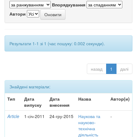
Впорядкування
Автори
Результати 1-1 зі 1 (час пошуку: 0.002 секунди).
назад
1
далі
Знайдені матеріали:
Тип
Дата
Дата
Назва
Автор(и)
випуску
внесення
Article
1-січ-2011
24-гру-2015
Наукова та
-
науково-
технічна
діяльність