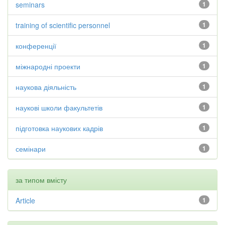
seminars
1
training of scientific personnel
1
конференції
1
міжнародні проекти
1
наукова діяльність
1
наукові школи факультетів
1
підготовка наукових кадрів
1
семінари
1
за типом вмісту
Article
1