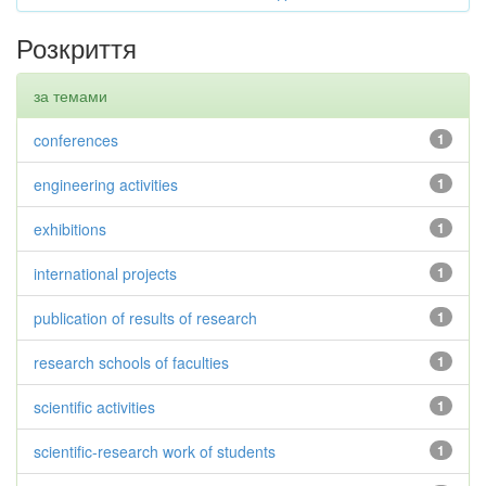
Розкриття
за темами
conferences
1
engineering activities
1
exhibitions
1
international projects
1
publication of results of research
1
research schools of faculties
1
scientific activities
1
scientific-research work of students
1