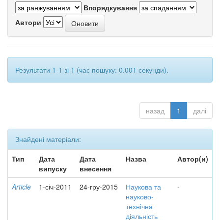
Впорядкування
Автори
Результати 1-1 зі 1 (час пошуку: 0.001 секунди).
назад
1
далі
Знайдені матеріали:
Тип
Дата
Дата
Назва
Автор(и)
випуску
внесення
Article
1-січ-2011
24-гру-2015
Наукова та
-
науково-
технічна
діяльність