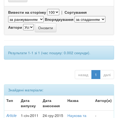
Вивести на сторінку
|
Сортування
Впорядкування
Автори
Результати 1-1 зі 1 (час пошуку: 0.002 секунди).
назад
1
далі
Знайдені матеріали:
Тип
Дата
Дата
Назва
Автор(и)
випуску
внесення
Article
1-січ-2011
24-гру-2015
Наукова та
-