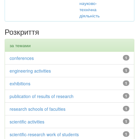
науково-
технічна
діяльність
Розкриття
за темами
conferences
1
engineering activities
1
exhibitions
1
publication of results of research
1
research schools of faculties
1
scientific activities
1
scientific-research work of students
1