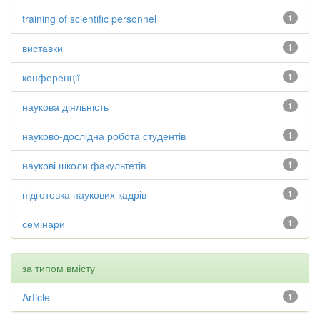
training of scientific personnel
1
виставки
1
конференції
1
наукова діяльність
1
науково-дослідна робота студентів
1
наукові школи факультетів
1
підготовка наукових кадрів
1
семінари
1
за типом вмісту
Article
1