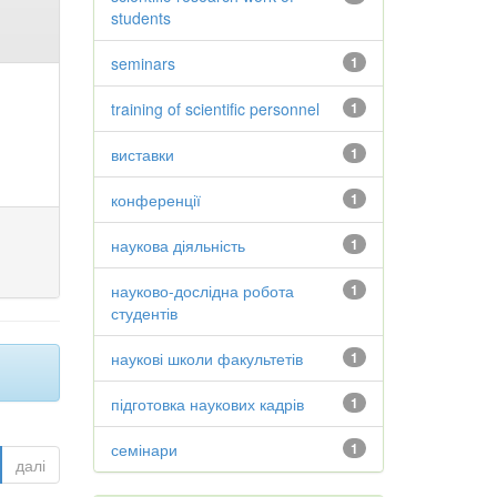
students
seminars
1
training of scientific personnel
1
виставки
1
конференції
1
наукова діяльність
1
науково-дослідна робота
1
студентів
наукові школи факультетів
1
підготовка наукових кадрів
1
семінари
1
далі