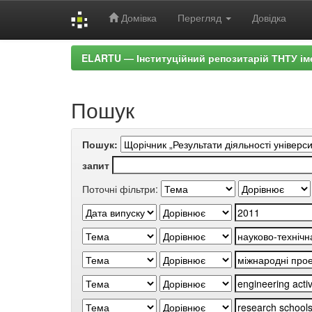
Домівка
Перегляд
Довідка
Skip
ELARTU — Інституційний репозитарій ТНТУ ім
navigation
Пошук
Пошук:
запит
Поточні фільтри: