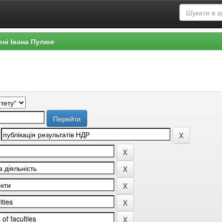
ені Івана Пулюя