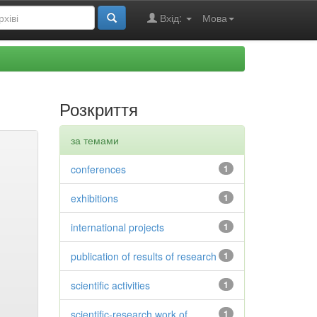
Вхід:
Мова
Розкриття
за темами
conferences
1
exhibitions
1
international projects
1
publication of results of research
1
scientific activities
1
scientific-research work of
1