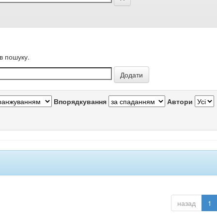
в пошуку.
Впорядкування
Автори
назад
1