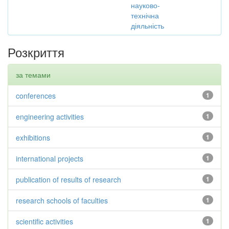
науково-
технічна
діяльність
Розкриття
за темами
conferences
1
engineering activities
1
exhibitions
1
international projects
1
publication of results of research
1
research schools of faculties
1
scientific activities
1