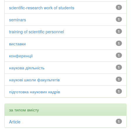
scientific-research work of students
1
seminars
1
training of scientific personnel
1
виставки
1
конференції
1
наукова діяльність
1
наукові школи факультетів
1
підготовка наукових кадрів
1
за типом вмісту
Article
1