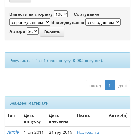
Вивести на сторінку
|
Сортування
Впорядкування
Автори
Результати 1-1 зі 1 (час пошуку: 0.002 секунди).
назад
1
далі
Знайдені матеріали:
Тип
Дата
Дата
Назва
Автор(и)
випуску
внесення
Article
1-січ-2011
24-гру-2015
Наукова та
-