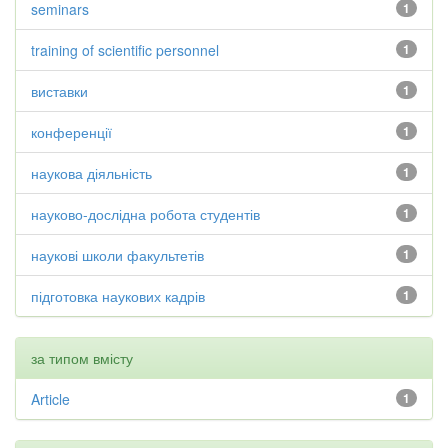
seminars
1
training of scientific personnel
1
виставки
1
конференції
1
наукова діяльність
1
науково-дослідна робота студентів
1
наукові школи факультетів
1
підготовка наукових кадрів
1
за типом вмісту
Article
1