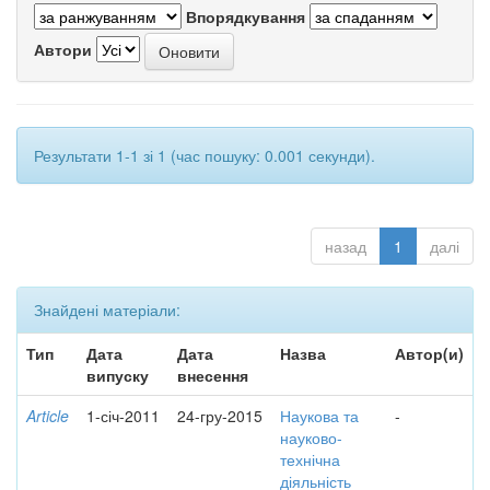
Впорядкування
Автори
Результати 1-1 зі 1 (час пошуку: 0.001 секунди).
назад
1
далі
Знайдені матеріали:
Тип
Дата
Дата
Назва
Автор(и)
випуску
внесення
Article
1-січ-2011
24-гру-2015
Наукова та
-
науково-
технічна
діяльність