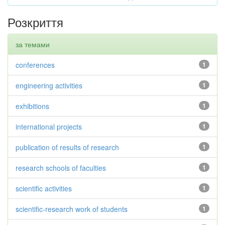
Розкриття
за темами
conferences
1
engineering activities
1
exhibitions
1
international projects
1
publication of results of research
1
research schools of faculties
1
scientific activities
1
scientific-research work of students
1