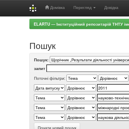
Домівка
Перегляд
Довідка
Skip
ELARTU — Інституційний репозитарій ТНТУ ім
navigation
Пошук
Пошук:
запит
Поточні фільтри:
Почати новий пошук