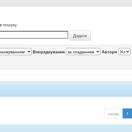
в пошуку.
Впорядкування
Автори
назад
1