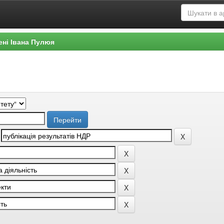
ені Івана Пулюя