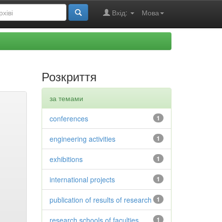
Вхід:
Мова
Розкриття
за темами
conferences
1
engineering activities
1
exhibitions
1
international projects
1
publication of results of research
1
research schools of faculties
1