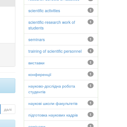
scientific activities
1
scientific-research work of
1
students
seminars
1
training of scientific personnel
1
виставки
1
конференції
1
науково-дослідна робота
1
студентів
наукові школи факультетів
1
далі
підготовка наукових кадрів
1
семінари
1