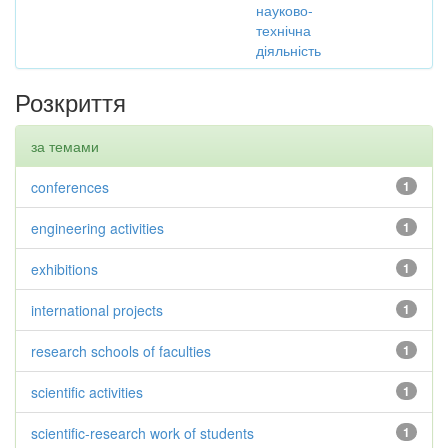
науково-
технічна
діяльність
Розкриття
за темами
conferences
1
engineering activities
1
exhibitions
1
international projects
1
research schools of faculties
1
scientific activities
1
scientific-research work of students
1