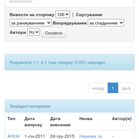
Вивести на сторінку
|
Сортування
Впорядкування
Автори
Результати 1-1 зі 1 (час пошуку: 0.001 секунди).
назад
1
далі
Знайдені матеріали:
Тип
Дата
Дата
Назва
Автор(и)
випуску
внесення
Article
1-січ-2011
24-гру-2015
Наукова та
-