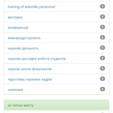
training of scientific personnel
1
виставки
1
конференції
1
міжнародні проекти
1
наукова діяльність
1
науково-дослідна робота студентів
1
наукові школи факультетів
1
підготовка наукових кадрів
1
семінари
1
за типом вмісту