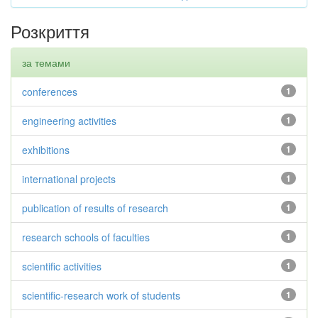
Розкриття
за темами
conferences
1
engineering activities
1
exhibitions
1
international projects
1
publication of results of research
1
research schools of faculties
1
scientific activities
1
scientific-research work of students
1