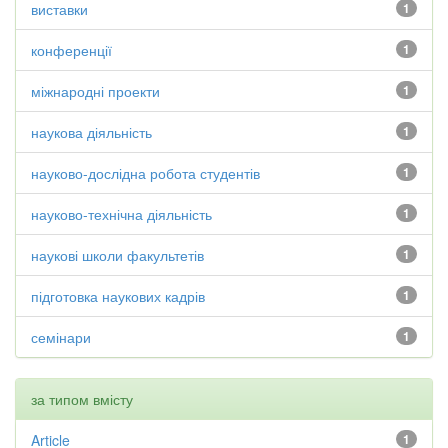
виставки
1
конференції
1
міжнародні проекти
1
наукова діяльність
1
науково-дослідна робота студентів
1
науково-технічна діяльність
1
наукові школи факультетів
1
підготовка наукових кадрів
1
семінари
1
за типом вмісту
Article
1