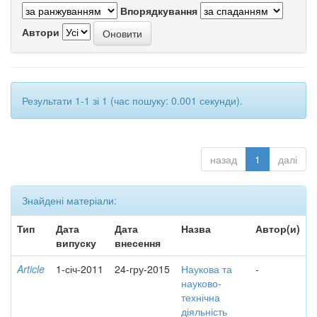
Впорядкування
Автори
Результати 1-1 зі 1 (час пошуку: 0.001 секунди).
назад
1
далі
Знайдені матеріали:
Тип
Дата
Дата
Назва
Автор(и)
випуску
внесення
Article
1-січ-2011
24-гру-2015
Наукова та
-
науково-
технічна
діяльність