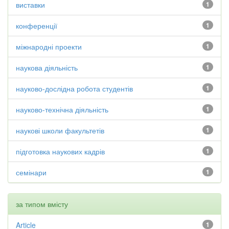
виставки
1
конференції
1
міжнародні проекти
1
наукова діяльність
1
науково-дослідна робота студентів
1
науково-технічна діяльність
1
наукові школи факультетів
1
підготовка наукових кадрів
1
семінари
1
за типом вмісту
Article
1