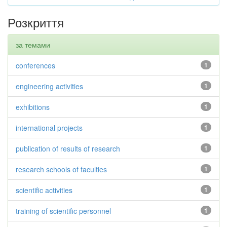
Розкриття
за темами
conferences
1
engineering activities
1
exhibitions
1
international projects
1
publication of results of research
1
research schools of faculties
1
scientific activities
1
training of scientific personnel
1