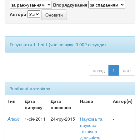
Впорядкування
Автори
Результати 1-1 зі 1 (час пошуку: 0.002 секунди).
назад
1
далі
Знайдені матеріали:
Тип
Дата
Дата
Назва
Автор(и)
випуску
внесення
Article
1-січ-2011
24-гру-2015
Наукова та
-
науково-
технічна
діяльність