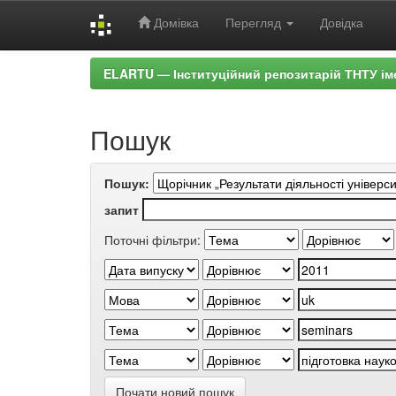
Домівка
Перегляд
Довідка
Skip
ELARTU — Інституційний репозитарій ТНТУ ім
navigation
Пошук
Пошук:
запит
Поточні фільтри:
Почати новий пошук