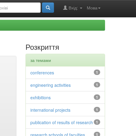
Вхід:
Мова
Розкриття
за темами
conferences
1
engineering activities
1
exhibitions
1
international projects
1
publication of results of research
1
research schools of faculties
1