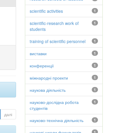
scientific activities
1
scientific-research work of
1
students
training of scientific personnel
1
виставки
1
конференції
1
міжнародні проекти
1
наукова діяльність
1
науково-дослідна робота
1
студентів
далі
науково-технічна діяльність
1
наукові школи факультетів
1