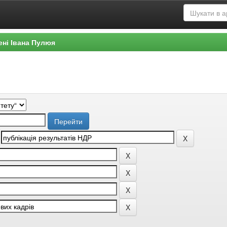
ені Івана Пулюя