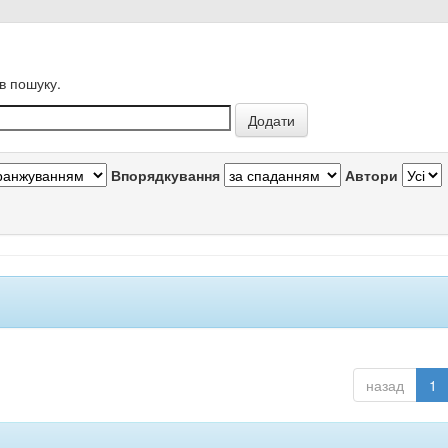
в пошуку.
Впорядкування
Автори
назад
1