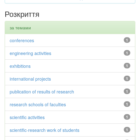
Розкриття
за темами
conferences
1
engineering activities
1
exhibitions
1
international projects
1
publication of results of research
1
research schools of faculties
1
scientific activities
1
scientific-research work of students
1