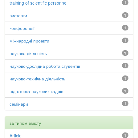
training of scientific personnel
1
виставки
1
конференції
1
міжнародні проекти
1
наукова діяльність
1
науково-дослідна робота студентів
1
науково-технічна діяльність
1
підготовка наукових кадрів
1
семінари
1
за типом вмісту
Article
1