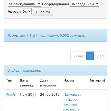
Впорядкування
Автори
Результати 1-1 зі 1 (час пошуку: 0.002 секунди).
назад
1
далі
Знайдені матеріали:
Тип
Дата
Дата
Назва
Автор(и)
випуску
внесення
Article
1-січ-2011
24-гру-2015
Наукова та
-
науково-
технічна
діяльність