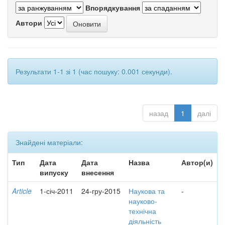
Впорядкування
Автори
Результати 1-1 зі 1 (час пошуку: 0.001 секунди).
назад
1
далі
Знайдені матеріали:
Тип
Дата
Дата
Назва
Автор(и)
випуску
внесення
Article
1-січ-2011
24-гру-2015
Наукова та
-
науково-
технічна
діяльність