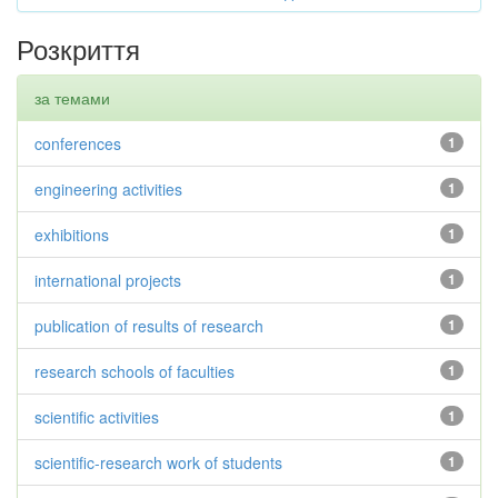
Розкриття
за темами
conferences
1
engineering activities
1
exhibitions
1
international projects
1
publication of results of research
1
research schools of faculties
1
scientific activities
1
scientific-research work of students
1