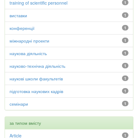
training of scientific personnel
1
виставки
1
конференції
1
міжнародні проекти
1
наукова діяльність
1
науково-технічна діяльність
1
наукові школи факультетів
1
підготовка наукових кадрів
1
семінари
1
за типом вмісту
Article
1