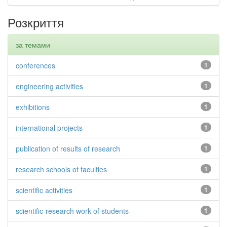
Розкриття
за темами
conferences
1
engineering activities
1
exhibitions
1
international projects
1
publication of results of research
1
research schools of faculties
1
scientific activities
1
scientific-research work of students
1