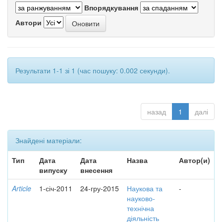
Впорядкування
Автори
Результати 1-1 зі 1 (час пошуку: 0.002 секунди).
назад
1
далі
Знайдені матеріали:
Тип
Дата
Дата
Назва
Автор(и)
випуску
внесення
Article
1-січ-2011
24-гру-2015
Наукова та
-
науково-
технічна
діяльність