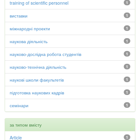
training of scientific personnel
1
виставки
1
міжнародні проекти
1
наукова діяльність
1
науково-дослідна робота студентів
1
науково-технічна діяльність
1
наукові школи факультетів
1
підготовка наукових кадрів
1
семінари
1
за типом вмісту
Article
1