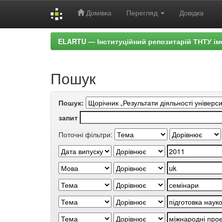
Домівка
Перегляд
Довідка
Skip
ELARTU — Інституційний репозитарій ТНТУ ім
navigation
Пошук
Пошук:
запит
Поточні фільтри: