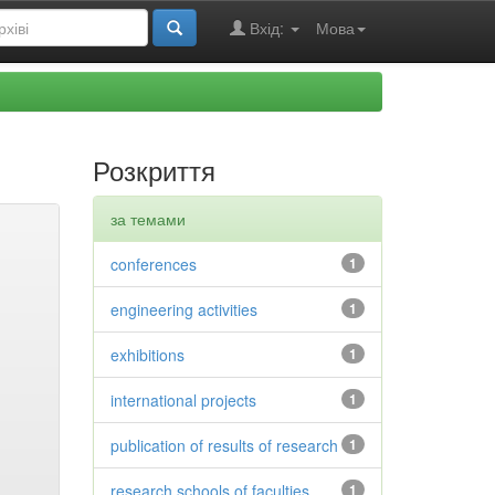
Вхід:
Мова
Розкриття
за темами
conferences
1
engineering activities
1
exhibitions
1
international projects
1
publication of results of research
1
research schools of faculties
1