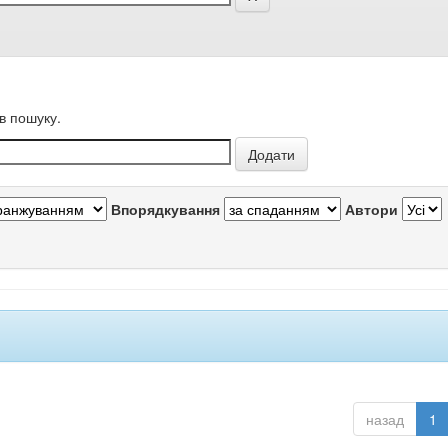
в пошуку.
Впорядкування
Автори
назад
1