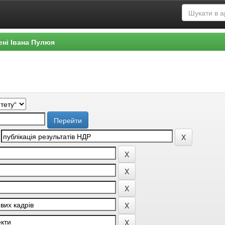
ені Івана Пулюя