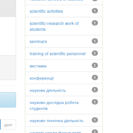
scientific activities
1
scientific-research work of
1
students
seminars
1
training of scientific personnel
1
виставки
1
конференції
1
наукова діяльність
1
науково-дослідна робота
1
студентів
науково-технічна діяльність
1
далі
наукові школи факультетів
1