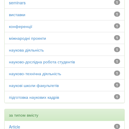
seminars
1
виставки
1
конференції
1
міжнародні проекти
1
наукова діяльність
1
науково-дослідна робота студентів
1
науково-технічна діяльність
1
наукові школи факультетів
1
підготовка наукових кадрів
1
за типом вмісту
Article
1