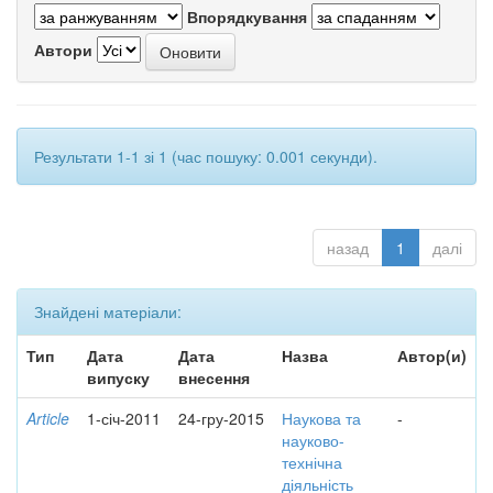
Впорядкування
Автори
Результати 1-1 зі 1 (час пошуку: 0.001 секунди).
назад
1
далі
Знайдені матеріали:
Тип
Дата
Дата
Назва
Автор(и)
випуску
внесення
Article
1-січ-2011
24-гру-2015
Наукова та
-
науково-
технічна
діяльність