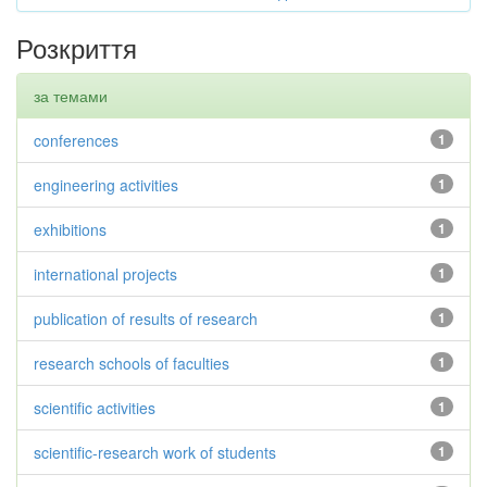
Розкриття
за темами
conferences
1
engineering activities
1
exhibitions
1
international projects
1
publication of results of research
1
research schools of faculties
1
scientific activities
1
scientific-research work of students
1