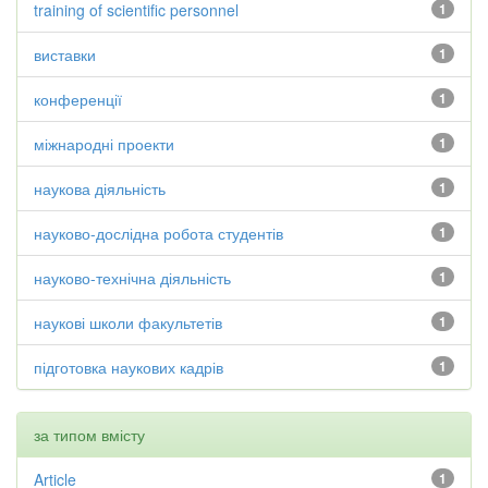
training of scientific personnel
1
виставки
1
конференції
1
міжнародні проекти
1
наукова діяльність
1
науково-дослідна робота студентів
1
науково-технічна діяльність
1
наукові школи факультетів
1
підготовка наукових кадрів
1
за типом вмісту
Article
1