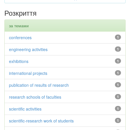
Розкриття
за темами
conferences
1
engineering activities
1
exhibitions
1
international projects
1
publication of results of research
1
research schools of faculties
1
scientific activities
1
scientific-research work of students
1