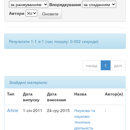
Впорядкування
Автори
Результати 1-1 зі 1 (час пошуку: 0.002 секунди).
назад
1
далі
Знайдені матеріали:
Тип
Дата
Дата
Назва
Автор(и)
випуску
внесення
Article
1-січ-2011
24-гру-2015
Наукова та
-
науково-
технічна
діяльність