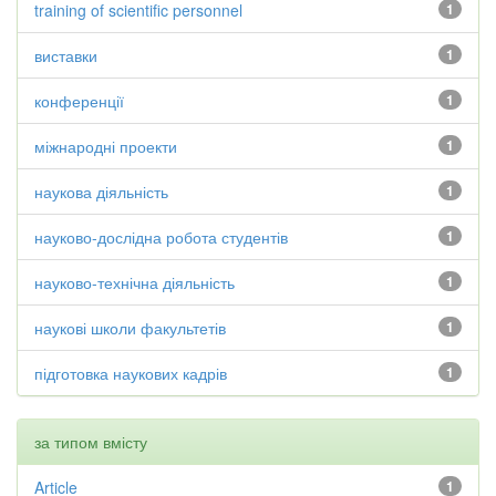
training of scientific personnel
1
виставки
1
конференції
1
міжнародні проекти
1
наукова діяльність
1
науково-дослідна робота студентів
1
науково-технічна діяльність
1
наукові школи факультетів
1
підготовка наукових кадрів
1
за типом вмісту
Article
1