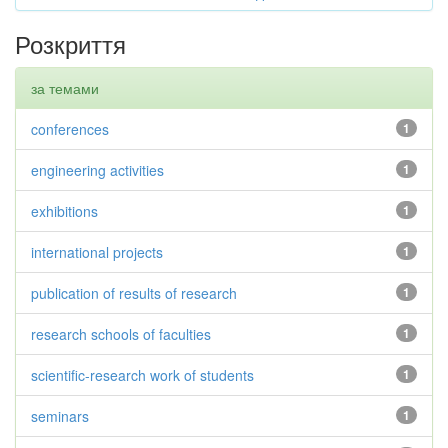
Розкриття
за темами
conferences
1
engineering activities
1
exhibitions
1
international projects
1
publication of results of research
1
research schools of faculties
1
scientific-research work of students
1
seminars
1