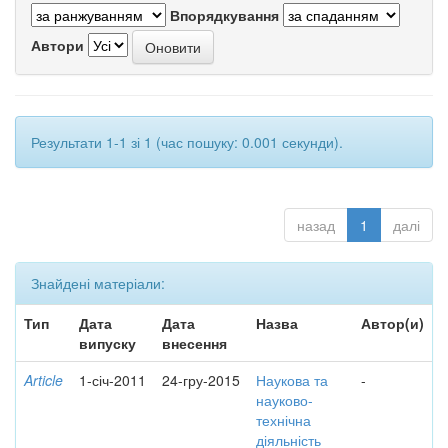
Впорядкування
Автори
Результати 1-1 зі 1 (час пошуку: 0.001 секунди).
назад
1
далі
Знайдені матеріали:
Тип
Дата
Дата
Назва
Автор(и)
випуску
внесення
Article
1-січ-2011
24-гру-2015
Наукова та
-
науково-
технічна
діяльність