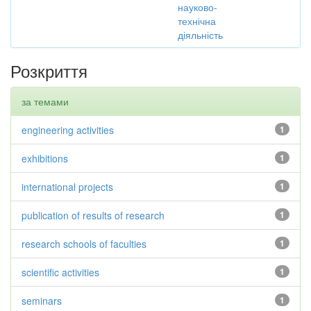
науково-
технічна
діяльність
Розкриття
за темами
engineering activities
1
exhibitions
1
international projects
1
publication of results of research
1
research schools of faculties
1
scientific activities
1
seminars
1