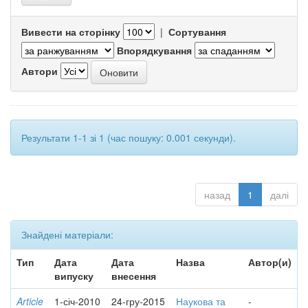
Вивести на сторінку
|
Сортування
Впорядкування
Автори
Результати 1-1 зі 1 (час пошуку: 0.001 секунди).
назад
1
далі
Знайдені матеріали:
Тип
Дата
Дата
Назва
Автор(и)
випуску
внесення
Article
1-січ-2010
24-гру-2015
Наукова та
-