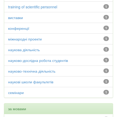
training of scientific personnel
1
виставки
1
конференції
1
міжнародні проекти
1
наукова діяльність
1
науково-дослідна робота студентів
1
науково-технічна діяльність
1
наукові школи факультетів
1
семінари
1
за мовами