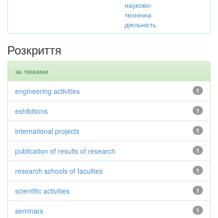
науково-
технічна
діяльність
Розкриття
за темами
engineering activities
1
exhibitions
1
international projects
1
publication of results of research
1
research schools of faculties
1
scientific activities
1
seminars
1