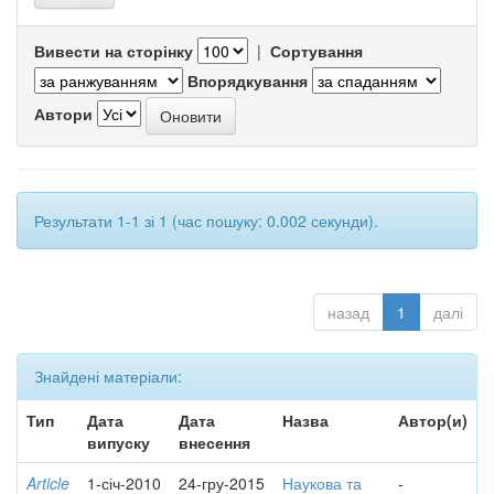
Вивести на сторінку
|
Сортування
Впорядкування
Автори
Результати 1-1 зі 1 (час пошуку: 0.002 секунди).
назад
1
далі
Знайдені матеріали:
Тип
Дата
Дата
Назва
Автор(и)
випуску
внесення
Article
1-січ-2010
24-гру-2015
Наукова та
-