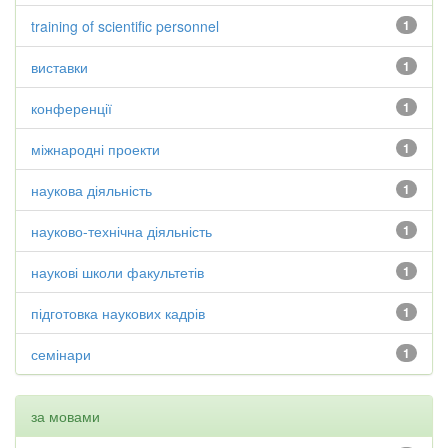
training of scientific personnel
1
виставки
1
конференції
1
міжнародні проекти
1
наукова діяльність
1
науково-технічна діяльність
1
наукові школи факультетів
1
підготовка наукових кадрів
1
семінари
1
за мовами