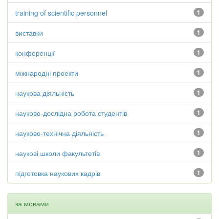
training of scientific personnel
1
виставки
1
конференції
1
міжнародні проекти
1
наукова діяльність
1
науково-дослідна робота студентів
1
науково-технічна діяльність
1
наукові школи факультетів
1
підготовка наукових кадрів
1
за мовами