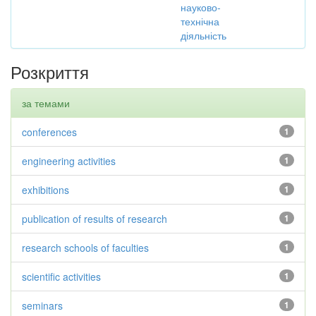
науково-
технічна
діяльність
Розкриття
за темами
conferences
1
engineering activities
1
exhibitions
1
publication of results of research
1
research schools of faculties
1
scientific activities
1
seminars
1