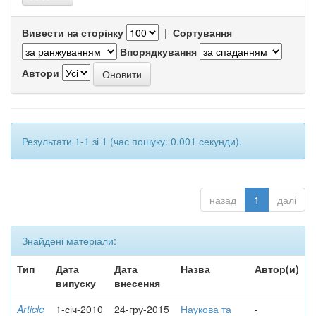
Вивести на сторінку
|
Сортування
Впорядкування
Автори
Результати 1-1 зі 1 (час пошуку: 0.001 секунди).
назад
1
далі
Знайдені матеріали:
Тип
Дата
Дата
Назва
Автор(и)
випуску
внесення
Article
1-січ-2010
24-гру-2015
Наукова та
-