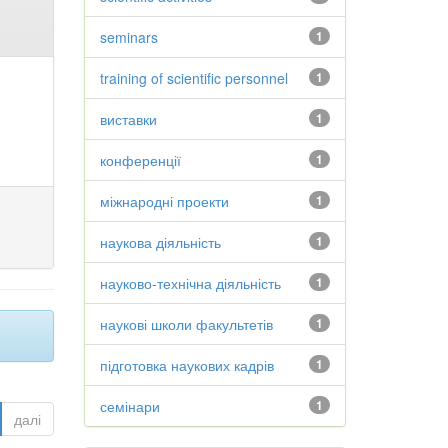
seminars
1
training of scientific personnel
1
виставки
1
конференції
1
міжнародні проекти
1
наукова діяльність
1
науково-технічна діяльність
1
наукові школи факультетів
1
підготовка наукових кадрів
1
семінари
1
далі