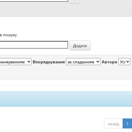
в пошуку.
Впорядкування
Автори
назад
1