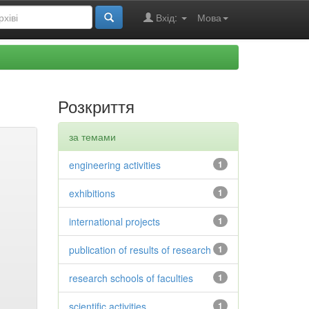
Вхід:
Мова
Розкриття
за темами
engineering activities
1
exhibitions
1
international projects
1
publication of results of research
1
research schools of faculties
1
scientific activities
1