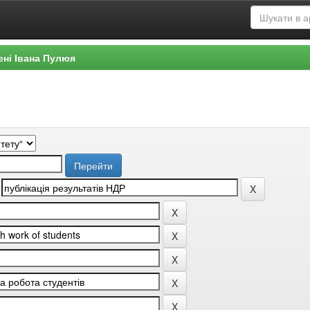
ені Івана Пулюя