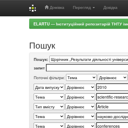
Домівка
Перегляд
Довідка
Skip
ELARTU — Інституційний репозитарій ТНТУ ім
navigation
Пошук
Пошук:
запит
Поточні фільтри: