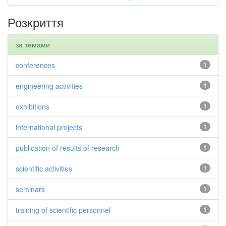
Розкриття
за темами
conferences
1
engineering activities
1
exhibitions
1
international projects
1
publication of results of research
1
scientific activities
1
seminars
1
training of scientific personnel
1