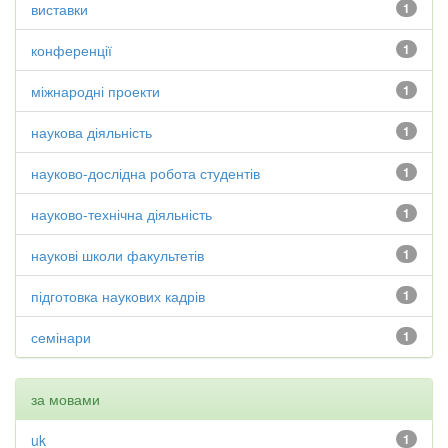
виставки
1
конференції
1
міжнародні проекти
1
наукова діяльність
1
науково-дослідна робота студентів
1
науково-технічна діяльність
1
наукові школи факультетів
1
підготовка наукових кадрів
1
семінари
1
за мовами
uk
1