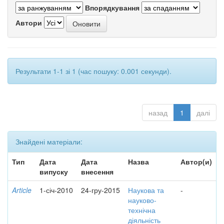
Впорядкування
Автори
Результати 1-1 зі 1 (час пошуку: 0.001 секунди).
назад
1
далі
Знайдені матеріали:
Тип
Дата
Дата
Назва
Автор(и)
випуску
внесення
Article
1-січ-2010
24-гру-2015
Наукова та
-
науково-
технічна
діяльність