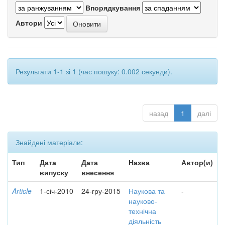
Впорядкування
Автори
Результати 1-1 зі 1 (час пошуку: 0.002 секунди).
назад
1
далі
Знайдені матеріали:
Тип
Дата
Дата
Назва
Автор(и)
випуску
внесення
Article
1-січ-2010
24-гру-2015
Наукова та
-
науково-
технічна
діяльність