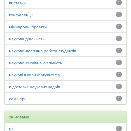
виставки
1
конференції
1
міжнародні проекти
1
наукова діяльність
1
науково-дослідна робота студентів
1
науково-технічна діяльність
1
наукові школи факультетів
1
підготовка наукових кадрів
1
семінари
1
за мовами
uk
1