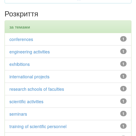
Розкриття
за темами
conferences
1
engineering activities
1
exhibitions
1
international projects
1
research schools of faculties
1
scientific activities
1
seminars
1
training of scientific personnel
1