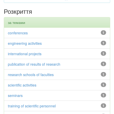
Розкриття
за темами
conferences
1
engineering activities
1
international projects
1
publication of results of research
1
research schools of faculties
1
scientific activities
1
seminars
1
training of scientific personnel
1