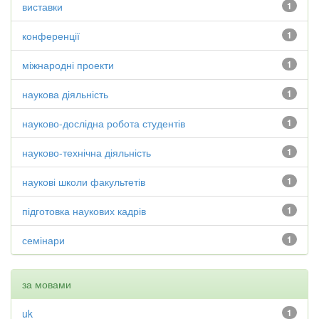
виставки
1
конференції
1
міжнародні проекти
1
наукова діяльність
1
науково-дослідна робота студентів
1
науково-технічна діяльність
1
наукові школи факультетів
1
підготовка наукових кадрів
1
семінари
1
за мовами
uk
1