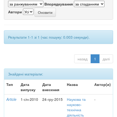
Впорядкування
Автори
Результати 1-1 зі 1 (час пошуку: 0.003 секунди).
назад
1
далі
Знайдені матеріали:
Тип
Дата
Дата
Назва
Автор(и)
випуску
внесення
Article
1-січ-2010
24-гру-2015
Наукова та
-
науково-
технічна
діяльність