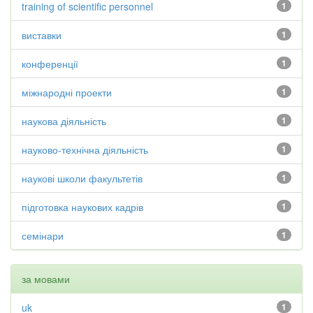
training of scientific personnel
1
виставки
1
конференції
1
міжнародні проекти
1
наукова діяльність
1
науково-технічна діяльність
1
наукові школи факультетів
1
підготовка наукових кадрів
1
семінари
1
за мовами
uk
1