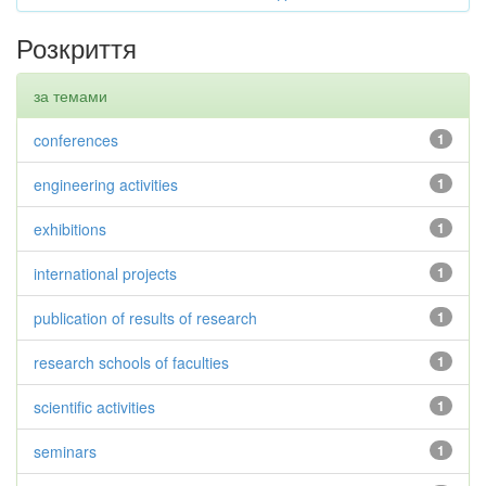
Розкриття
за темами
conferences
1
engineering activities
1
exhibitions
1
international projects
1
publication of results of research
1
research schools of faculties
1
scientific activities
1
seminars
1