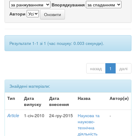
Впорядкування
Автори
Результати 1-1 зі 1 (час пошуку: 0.003 секунди).
назад
1
далі
Знайдені матеріали:
Тип
Дата
Дата
Назва
Автор(и)
випуску
внесення
Article
1-січ-2010
24-гру-2015
Наукова та
-
науково-
технічна
діяльність