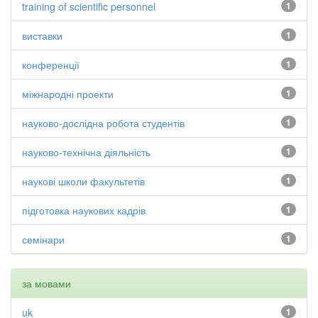
training of scientific personnel
1
виставки
1
конференції
1
міжнародні проекти
1
науково-дослідна робота студентів
1
науково-технічна діяльність
1
наукові школи факультетів
1
підготовка наукових кадрів
1
семінари
1
за мовами
uk
1