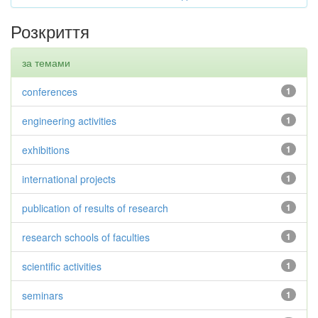
Розкриття
за темами
conferences
1
engineering activities
1
exhibitions
1
international projects
1
publication of results of research
1
research schools of faculties
1
scientific activities
1
seminars
1