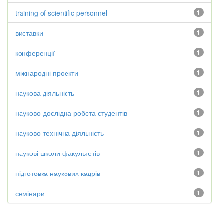
training of scientific personnel
1
виставки
1
конференції
1
міжнародні проекти
1
наукова діяльність
1
науково-дослідна робота студентів
1
науково-технічна діяльність
1
наукові школи факультетів
1
підготовка наукових кадрів
1
семінари
1