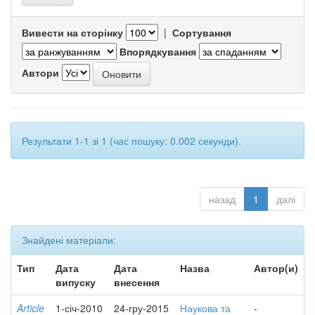
Вивести на сторінку
|
Сортування
Впорядкування
Автори
Результати 1-1 зі 1 (час пошуку: 0.002 секунди).
назад
1
далі
Знайдені матеріали:
Тип
Дата
Дата
Назва
Автор(и)
випуску
внесення
Article
1-січ-2010
24-гру-2015
Наукова та
-