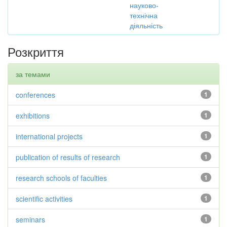
науково-
технічна
діяльність
Розкриття
за темами
conferences
1
exhibitions
1
international projects
1
publication of results of research
1
research schools of faculties
1
scientific activities
1
seminars
1