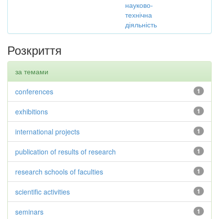
науково-
технічна
діяльність
Розкриття
за темами
conferences
1
exhibitions
1
international projects
1
publication of results of research
1
research schools of faculties
1
scientific activities
1
seminars
1