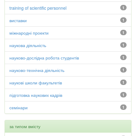
training of scientific personnel
1
виставки
1
міжнародні проекти
1
наукова діяльність
1
науково-дослідна робота студентів
1
науково-технічна діяльність
1
наукові школи факультетів
1
підготовка наукових кадрів
1
семінари
1
за типом вмісту