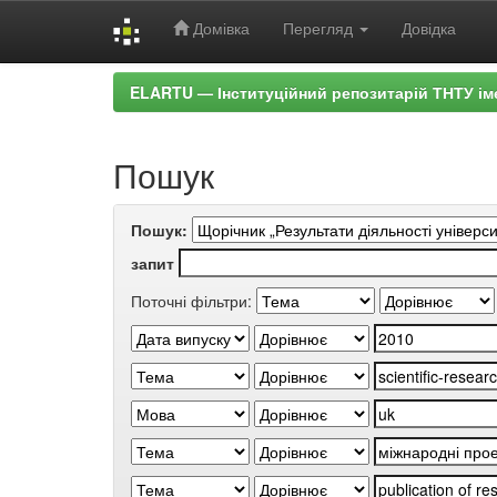
Домівка
Перегляд
Довідка
Skip
ELARTU — Інституційний репозитарій ТНТУ ім
navigation
Пошук
Пошук:
запит
Поточні фільтри: