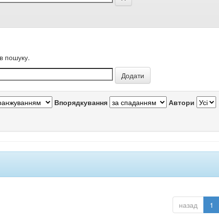
в пошуку.
Впорядкування
Автори
назад
1