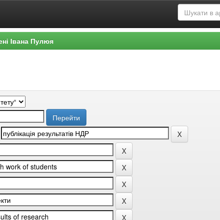
ені Івана Пулюя