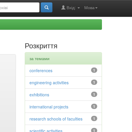
Вхід:
Мова
Розкриття
за темами
conferences
1
engineering activities
1
exhibitions
1
international projects
1
research schools of faculties
1
scientific activities
1