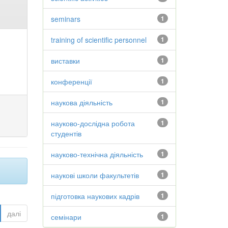
seminars
1
training of scientific personnel
1
виставки
1
конференції
1
наукова діяльність
1
науково-дослідна робота
1
студентів
науково-технічна діяльність
1
наукові школи факультетів
1
підготовка наукових кадрів
1
далі
семінари
1