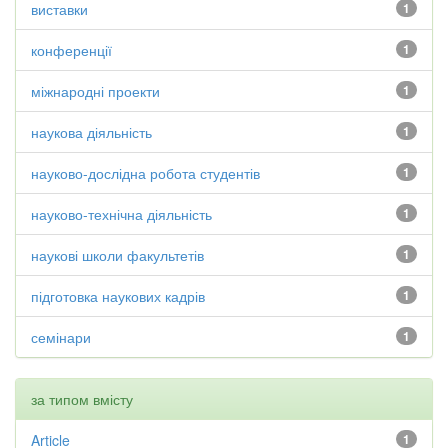
виставки
1
конференції
1
міжнародні проекти
1
наукова діяльність
1
науково-дослідна робота студентів
1
науково-технічна діяльність
1
наукові школи факультетів
1
підготовка наукових кадрів
1
семінари
1
за типом вмісту
Article
1