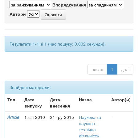
Впорядкування
Автори
Результати 1-1 зі 1 (час пошуку: 0.002 секунди).
назад
1
далі
Знайдені матеріали:
Тип
Дата
Дата
Назва
Автор(и)
випуску
внесення
Article
1-січ-2010
24-гру-2015
Наукова та
-
науково-
технічна
діяльність