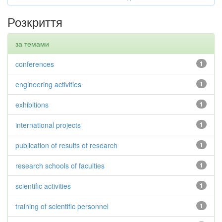
Розкриття
за темами
conferences
1
engineering activities
1
exhibitions
1
international projects
1
publication of results of research
1
research schools of faculties
1
scientific activities
1
training of scientific personnel
1