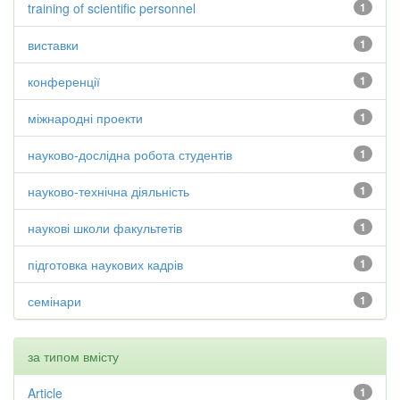
training of scientific personnel
1
виставки
1
конференції
1
міжнародні проекти
1
науково-дослідна робота студентів
1
науково-технічна діяльність
1
наукові школи факультетів
1
підготовка наукових кадрів
1
семінари
1
за типом вмісту
Article
1