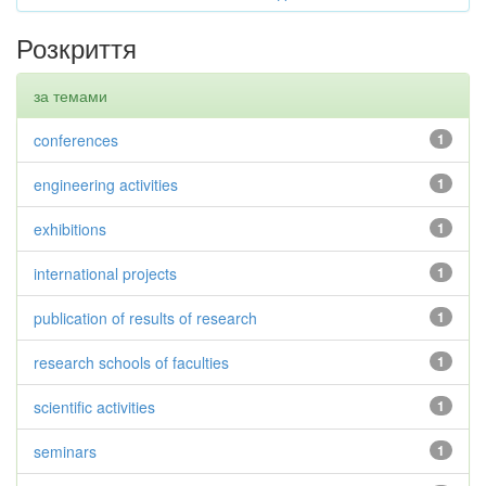
Розкриття
за темами
conferences
1
engineering activities
1
exhibitions
1
international projects
1
publication of results of research
1
research schools of faculties
1
scientific activities
1
seminars
1