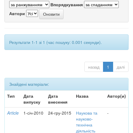
Впорядкування
Автори
Результати 1-1 зі 1 (час пошуку: 0.001 секунди).
назад
1
далі
Знайдені матеріали:
Тип
Дата
Дата
Назва
Автор(и)
випуску
внесення
Article
1-січ-2010
24-гру-2015
Наукова та
-
науково-
технічна
діяльність