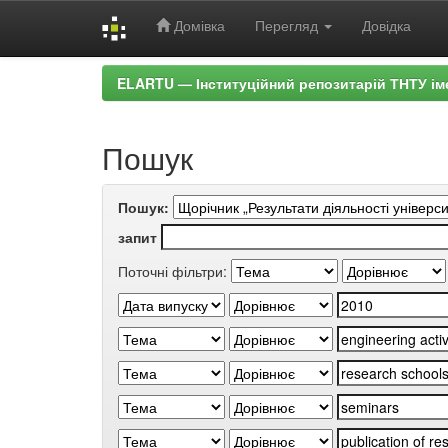
Домівка
Перегляд
Довідка
Skip
ELARTU — Інституційний репозитарій ТНТУ ім
navigation
Пошук
Пошук:
запит
Поточні фільтри: