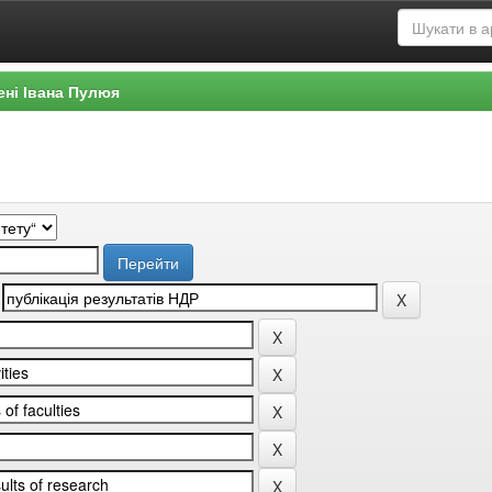
ені Івана Пулюя