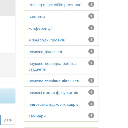
training of scientific personnel
1
виставки
1
конференції
1
міжнародні проекти
1
наукова діяльність
1
науково-дослідна робота
1
студентів
науково-технічна діяльність
1
наукові школи факультетів
1
підготовка наукових кадрів
1
семінари
1
далі