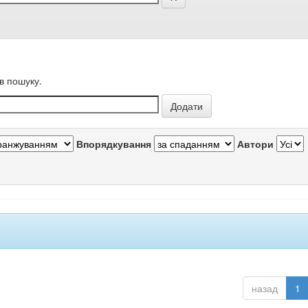
в пошуку.
Впорядкування
Автори
назад
1