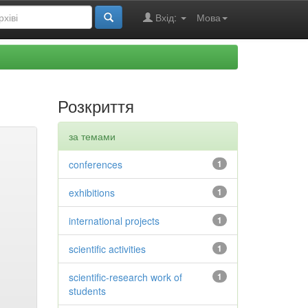
Вхід:
Мова
Розкриття
за темами
conferences
1
exhibitions
1
international projects
1
scientific activities
1
scientific-research work of
1
students