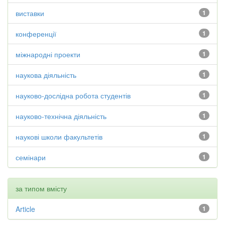
виставки
1
конференції
1
міжнародні проекти
1
наукова діяльність
1
науково-дослідна робота студентів
1
науково-технічна діяльність
1
наукові школи факультетів
1
семінари
1
за типом вмісту
Article
1