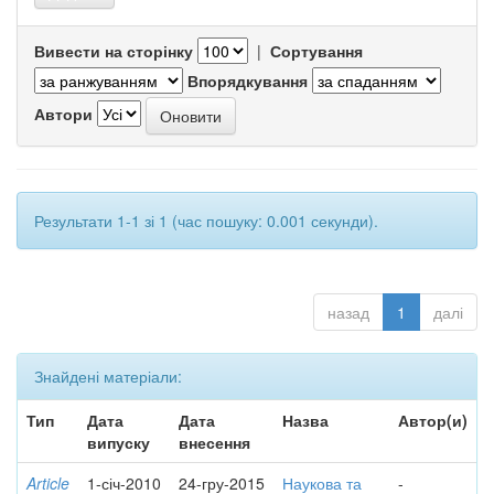
Вивести на сторінку
|
Сортування
Впорядкування
Автори
Результати 1-1 зі 1 (час пошуку: 0.001 секунди).
назад
1
далі
Знайдені матеріали:
Тип
Дата
Дата
Назва
Автор(и)
випуску
внесення
Article
1-січ-2010
24-гру-2015
Наукова та
-