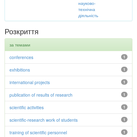
науково-
технічна
діяльність
Розкриття
за темами
conferences
1
exhibitions
1
international projects
1
publication of results of research
1
scientific activities
1
scientific-research work of students
1
training of scientific personnel
1