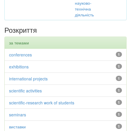
науково-
технічна
діяльність
Розкриття
за темами
conferences
1
exhibitions
1
international projects
1
scientific activities
1
scientific-research work of students
1
seminars
1
виставки
1