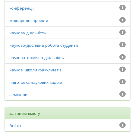
конференції
1
міжнародні проекти
1
наукова діяльність
1
науково-дослідна робота студентів
1
науково-технічна діяльність
1
наукові школи факультетів
1
підготовка наукових кадрів
1
семінари
1
за типом вмісту
Article
1