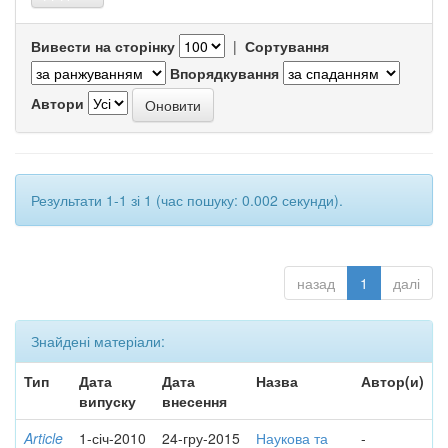
Вивести на сторінку
|
Сортування
Впорядкування
Автори
Результати 1-1 зі 1 (час пошуку: 0.002 секунди).
назад
1
далі
Знайдені матеріали:
Тип
Дата
Дата
Назва
Автор(и)
випуску
внесення
Article
1-січ-2010
24-гру-2015
Наукова та
-