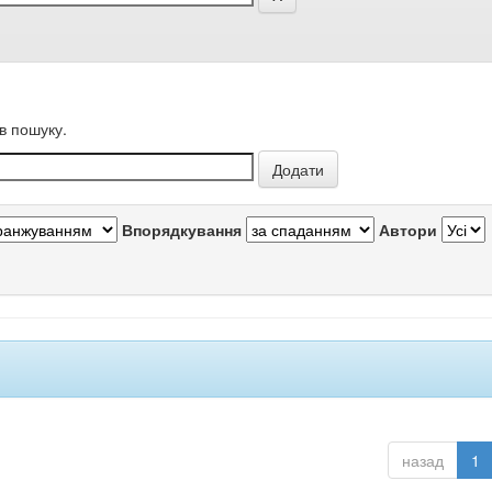
в пошуку.
Впорядкування
Автори
назад
1