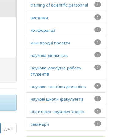
training of scientific personnel
1
виставки
1
конференції
1
міжнародні проекти
1
наукова діяльність
1
науково-дослідна робота
1
студентів
науково-технічна діяльність
1
наукові школи факультетів
1
підготовка наукових кадрів
1
семінари
1
далі