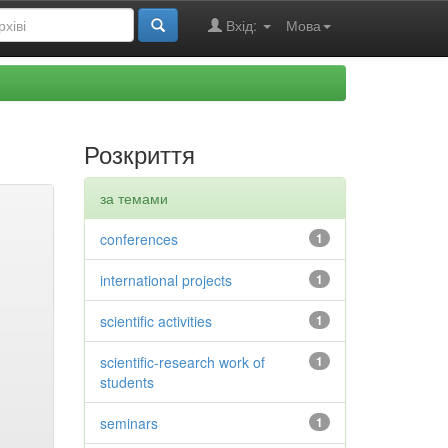
Вхід:
Мова
Розкриття
за темами
conferences
1
international projects
1
scientific activities
1
scientific-research work of
1
students
seminars
1