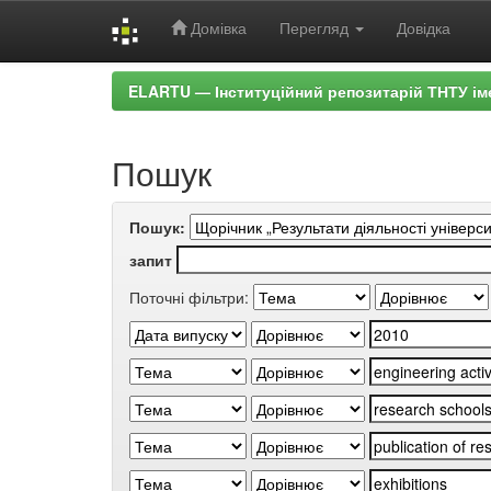
Домівка
Перегляд
Довідка
Skip
ELARTU — Інституційний репозитарій ТНТУ ім
navigation
Пошук
Пошук:
запит
Поточні фільтри: