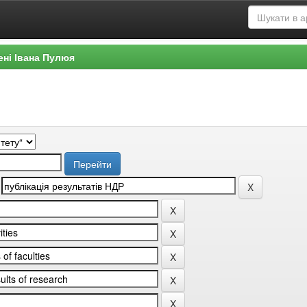
ені Івана Пулюя